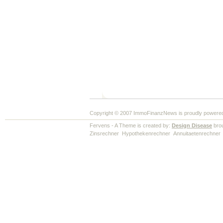
Copyright © 2007 ImmoFinanzNews is proudly powere
Fervens - A Theme is created by:
Design Disease
brou
Zinsrechner
Hypothekenrechner
Annuitaetenrechner