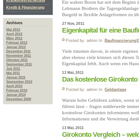
Krankenversicherung
Ein wahrer Boom hat seit dem Beginn de
Kredit & Finanzierung
Lehmann Brothers die Tagesgeldanlagen
Bargeld in flexible Anlageformen zu ü
Archives
27 Nov, 2011
Eigenkapital für eine Bauf
Mai 2012
April 2012
März 2012
Posted by: admin In:
Baufinanzierung
|
Februar 2012
Januar 2012
Viele träumen davon, in einem eigene
Dezember 2011
November 2011
aber ebenso viele können sich diesen Tr
Oktober 2011
Eigenkapital fehlt. Auch wenn ein Hau
September 2011
Juli 2011
13 Mai, 2011
Mai 2011
Januar 2011
Das kostenlose Girokonto
September 2010
April 2010
Posted by: admin In:
Geldanlage
Februar 2010
Januar 2010
Dezember 2009
Warum hohe Gebühren zahlen, wenn sic
führen lässt – fragen mittlerweile imm
kostenlose Girokonten informieren wol
Informationen und die Verwirrung dar
13 Mai, 2011
Girokonto Vergleich – wel