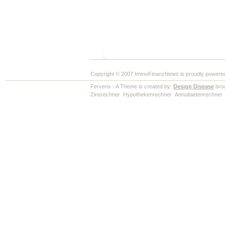
Copyright © 2007 ImmoFinanzNews is proudly powere
Fervens - A Theme is created by:
Design Disease
brou
Zinsrechner
Hypothekenrechner
Annuitaetenrechner