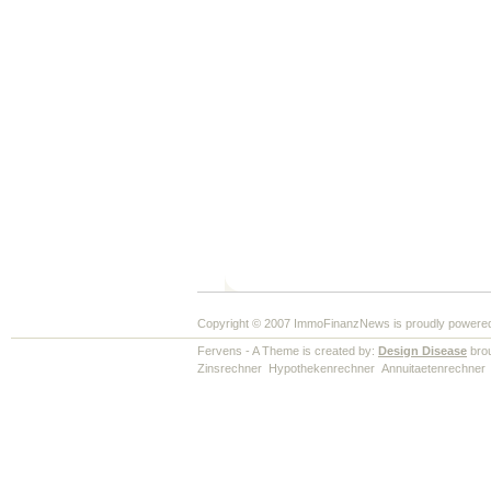
Copyright © 2007 ImmoFinanzNews is proudly powere
Fervens - A Theme is created by:
Design Disease
brou
Zinsrechner
Hypothekenrechner
Annuitaetenrechner