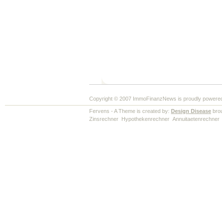
Copyright © 2007 ImmoFinanzNews is proudly powere
Fervens - A Theme is created by:
Design Disease
brou
Zinsrechner
Hypothekenrechner
Annuitaetenrechner